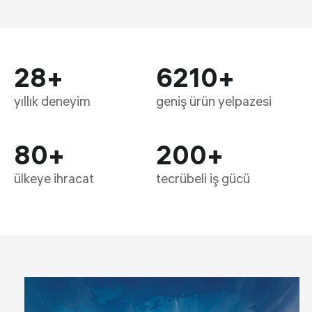
28
+
6210
+
yıllık deneyim
geniş ürün yelpazesi
80
+
200
+
ülkeye ihracat
tecrübeli iş gücü