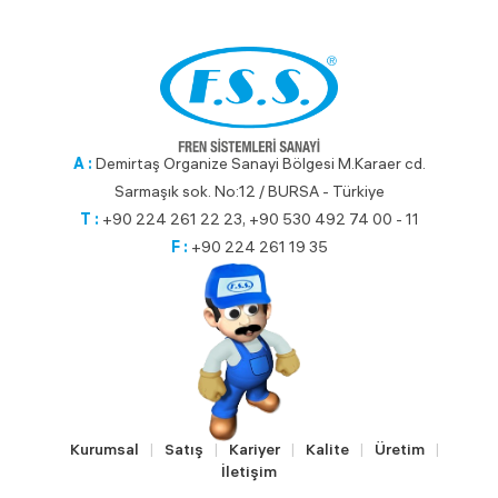
A :
Demirtaş Organize Sanayi Bölgesi M.Karaer cd.
Sarmaşık sok. No:12 / BURSA - Türkiye
T :
+90 224 261 22 23, +90 530 492 74 00 - 11
F :
+90 224 261 19 35
Kurumsal
Satış
Kariyer
Kalite
Üretim
|
|
|
|
|
İletişim